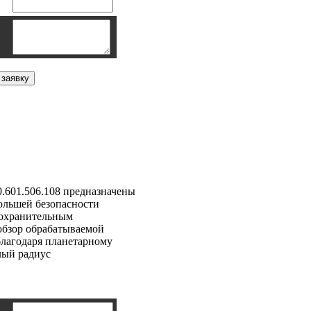
h GSC 2.8
.601.506.108 предназначены
большей безопасности
дохранительным
бзор обрабатываемой
благодаря планетарному
лый радиус