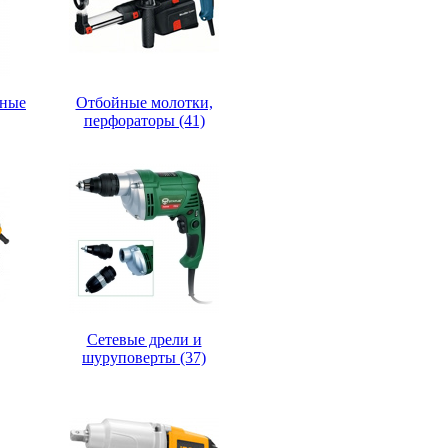
дные
Отбойные молотки,
перфораторы (41)
Сетевые дрели и
шуруповерты (37)