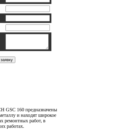
h GSC 160
H GSC 160 предназначены
металлу и находят широкое
х ремонтных работ, в
их работах.