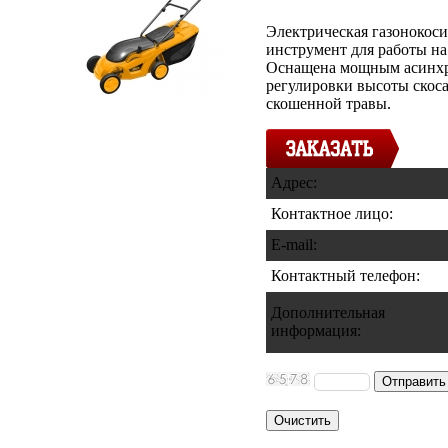
Электрическая газонокоси
инструмент для работы на
Оснащена мощным асинхр
регулировки высоты скос
скошенной травы.
Адрес:
Контактное лицо:
E-mail:
Контактный телефон
:
Дополнительная
информация
: