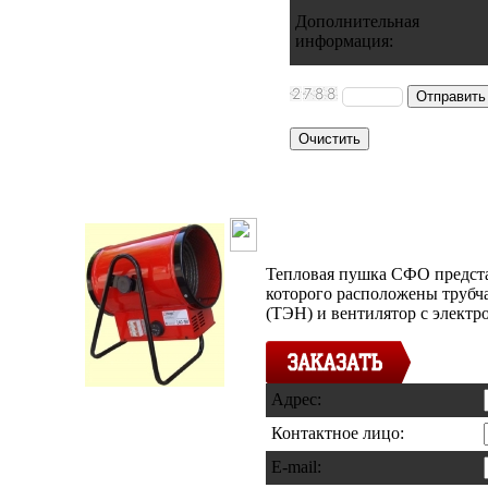
Дополнительная
информация
:
Тепловая пушк
Тепловая пушка СФО предста
которого расположены трубч
(ТЭН) и вентилятор с электр
Адрес:
Контактное лицо:
E-mail: