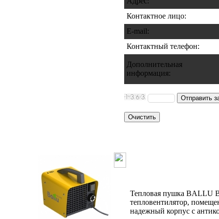
Адрес:
Контактное лицо:
E-mail:
Контактный телефон
:
Дополнительная
информация
:
Тепловая пу
BKX-3
Тепловая пушка BALLU B
тепловентилятор, помещ
надежный корпус с антик