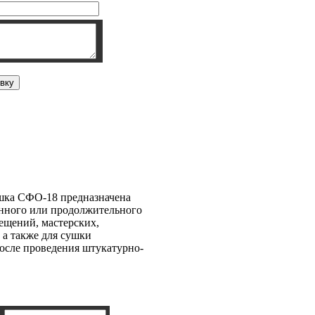
ка СФО-18
шка СФО-18 предназначена
енного или продолжительного
ещений, мастерских,
, а также для сушки
осле проведения штукатурно-