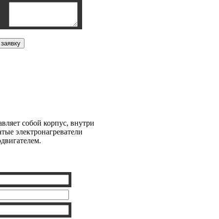
а СФО-9
вляет собой корпус, внутри
атые электронагреватели
одвигателем.