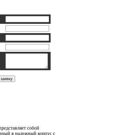
ка BHP-Р-9
представляет собой
нный в надежный корпус с