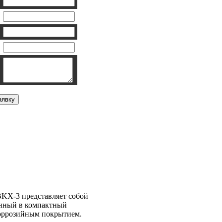
шка BALLU
KX-3 представляет собой
енный в компактный
оррозийным покрытием.