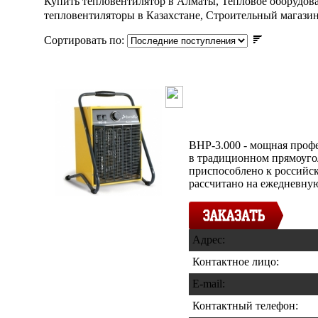
Купить тепловентилятор в Алматы, Тепловое оборудов
тепловентиляторы в Казахстане, Строительный магази
Сортировать по:
Тепловентил
BHP-3.000 эл
BHP-3.000 - мощная проф
в традиционном прямоуго
приспособлено к российс
рассчитано на ежедневну
Адрес:
Контактное лицо:
E-mail:
Контактный телефон
: