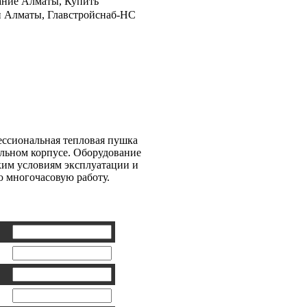
ание Алматы, Купить
н Алматы, Главстройснаб-НС
ятор BALLU
ектрический
ессиональная тепловая пушка
льном корпусе. Оборудование
ким условиям эксплуатации и
ю многочасовую работу.