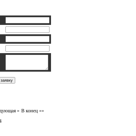
дующая »
В конец »»
4