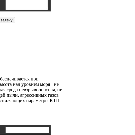
ая КСО-306-17В
беспечивается при
ысота над уровнем моря - не
щая среда невзрывоопасная, не
ей пыли, агрессивных газов
х, снижающих параметры КТП