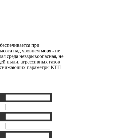
ая КСО-306-12В
беспечивается при
ысота над уровнем моря - не
щая среда невзрывоопасная, не
ей пыли, агрессивных газов
х, снижающих параметры КТП