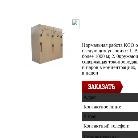
Камера сборн
ВВОДНАЯ
Нормальная работа КСО о
следующих условиях: 1. В
более 1000 м; 2. 0кружаю
содержащая токопроводящ
и паров в концентрация
в недоп
Адрес:
Контактное лицо:
E-mail:
Контактный телефон
:
Дополнительная