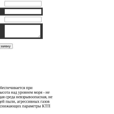
ая КСО-306 03
беспечивается при
ысота над уровнем моря - не
щая среда невзрывоопасная, не
ей пыли, агрессивных газов
х, снижающих параметры КТП