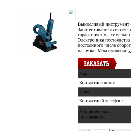
Бороздодел B
Выносливый инструмент с
Запатентованная система
гарантирует максимально
Электроника постоянства
постоянного числа оборо
нагрузке. Максимальное у
Адрес:
Контактное лицо:
E-mail:
Контактный телефон
:
Дополнительная
информация
: