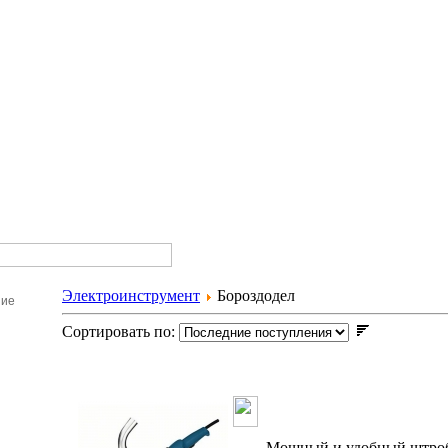
Электроинструмент
Бороздодел
ние
Сортировать по:
Бороздодел Bo
Мощный и удобный штроб