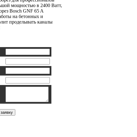
ьшой мощностью в 2400 Ватт,
рез Bosch GNF 65 A
аботы на бетонных и
олит проделывать каналы
л