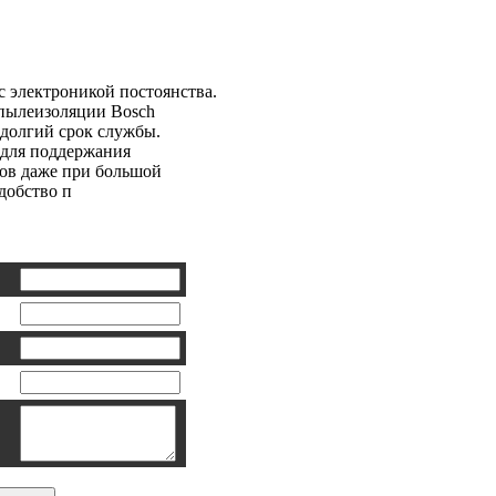
osch GNF 35 CA
 электроникой постоянства.
 пылеизоляции Bosch
 долгий срок службы.
 для поддержания
тов даже при большой
добство п