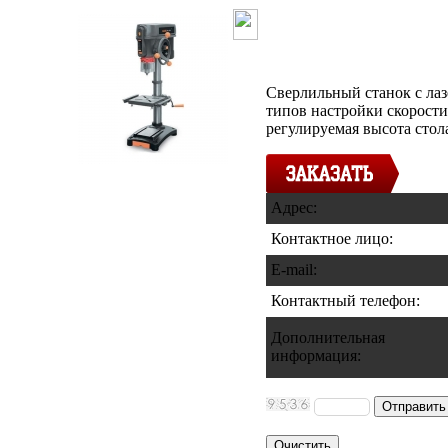
Станок свер
DP165001
Сверлильный станок с ла
типов настройки скорост
регулируемая высота стола
Адрес:
Контактное лицо:
E-mail:
Контактный телефон
:
Дополнительная
информация
: