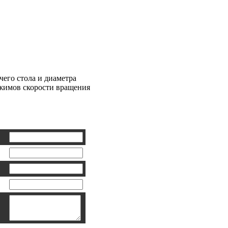
лильный 350W
чего стола и диаметра
ежимов скорости вращения