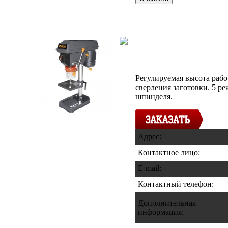
Станок свер
DP133505
Регулируемая высота рабо
сверления заготовки. 5 р
шпинделя.
Адрес:
Контактное лицо:
E-mail:
Контактный телефон
:
Дополнительная
информация
: